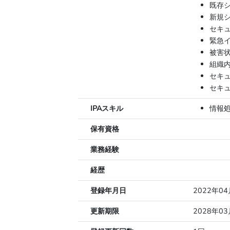
既存
新規
セキ
緊急
被害
組織
セキ
セキ
IPAスキル
情報
保有資格
業務経験
経歴
登録年月日
2022年0
更新期限
2028年0