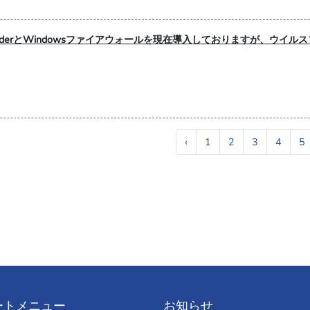
fenderとWindowsファイアウォールを現在導入しておりますが、ウ
‹
1
2
3
4
5
ートメニュー
お知らせ