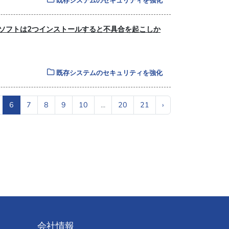
既存システムのセキュリティを強化
イルスソフトは2つインストールすると不具合を起こしか
既存システムのセキュリティを強化
6
7
8
9
10
...
20
21
›
会社情報