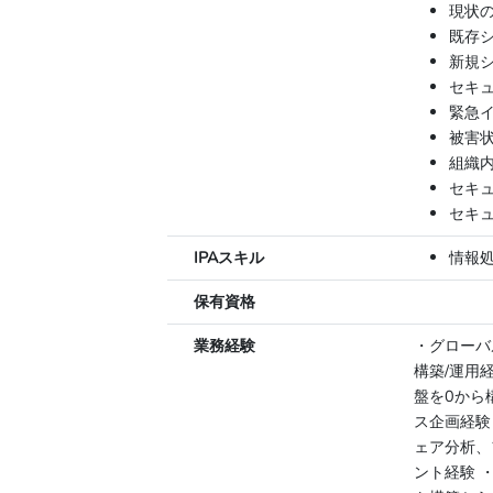
現状
既存
新規
セキ
緊急
被害
組織
セキ
セキ
IPAスキル
情報
保有資格
業務経験
・グローバ
構築/運用
盤を0から
ス企画経験
ェア分析、
ント経験 