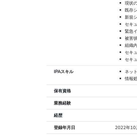
現状
既存
新規
セキ
緊急
被害
組織
セキ
セキ
IPAスキル
ネッ
情報
保有資格
業務経験
経歴
登録年月日
2022年1