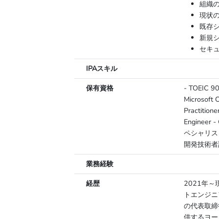
組織
現状
既存
新規
セキ
IPAスキル
保有資格
- TOEIC 90
Microsoft 
Practitione
Engineer 
ペシャリス
開発技術者
業務経験
経歴
2021年
トエンジニ
の代表取締
供するヨー