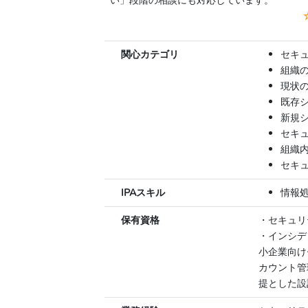
い」段階の相談にも対応しています。
関心カテゴリ
セキ
組織
現状
既存
新規
セキ
組織
セキ
IPAスキル
情報
保有資格
・セキュリ
・インシデ
小企業向け
カウント管
提とした設