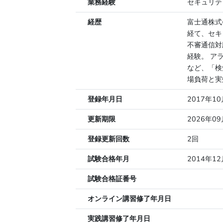
業務経験
セキュリテ
経歴
富士通株式
経て、セキ
不審通信対
経験。 ア
など、「検
場負荷と実
登録年月日
2017年1
更新期限
2026年0
登録更新回数
2回
試験合格年月
2014年12
試験合格証番号
オンライン講習修了年月日
実践講習修了年月日