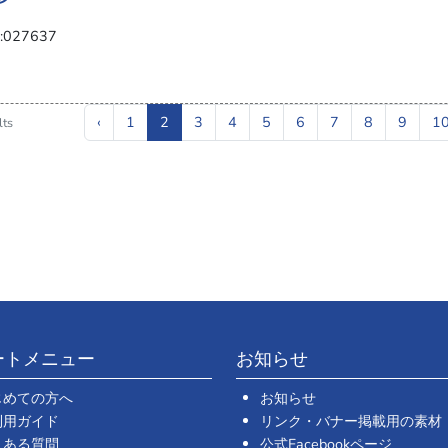
027637
‹
1
2
3
4
5
6
7
8
9
1
lts
ートメニュー
お知らせ
じめての方へ
お知らせ
利用ガイド
リンク・バナー掲載用の素材
くある質問
公式Facebookページ