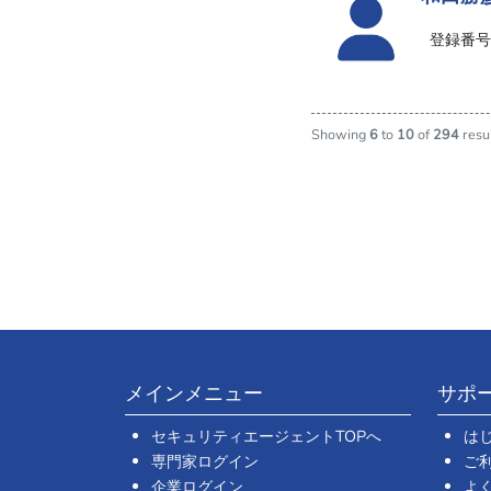
登録番号:
Showing
6
to
10
of
294
resu
メインメニュー
サポ
セキュリティエージェントTOPへ
は
専門家ログイン
ご
企業ログイン
よ