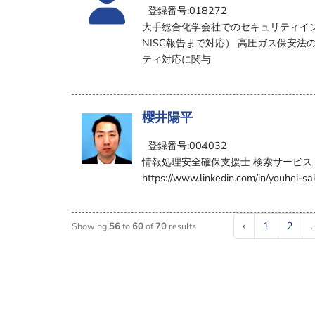
登録番号:018272
大手総合化学会社でのセキュリティイ
NISC報告まで対応） 高圧ガス保安
ティ対応に関与
櫻井陽平
登録番号:004032
情報処理安全確保支援士 検索サービス https://
https://www.linkedin.com/in/youhei-sa
‹
1
2
..
Showing
56
to
60
of
70
results