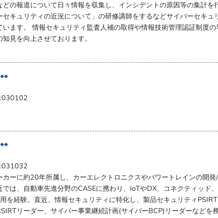
などの報道について日々情報を収集し、インシデントの原因等の集計を
ーセキュリティの近況について」の研修講師をするなどサイバーセキュ
ています。 情報セキュリティ監査人補の取得や情報技術管理認証制度の
の知見を向上させております。
**
030102
**
031032
ーカーに約20年所属し、カーエレクトロニクスやパワートレインの開発/
近では、自動車先進分野のCASEに携わり、IoTやDX、コネクティッド
/運用を経験。直近、情報セキュリティに特化し、製品セキュリティPSIR
SIRTリーダー、サイバー事業継続計画(サイバーBCP)リーダーなどを