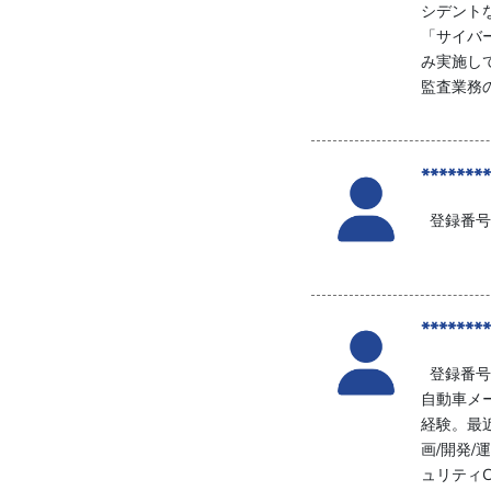
シデント
「サイバ
み実施し
監査業務
********
登録番号:
********
登録番号:
自動車メ
経験。最
画/開発
ュリティC