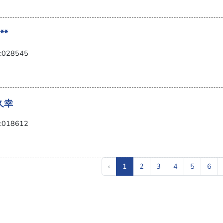
**
028545
久幸
018612
‹
1
2
3
4
5
6