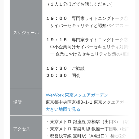
（１人１分ほどでお話しください）
１９：００
専門家ライトニングトーク①
伊
サイバーセキュリティと認知バイアス ー 対策
スケジュール
１９：１５
専門家ライトニングトーク②
上
中小企業向けサイバーセキュリティ対策個別
ー 企業におけるセキュリティ対策の相談員を
１９：３０
ご歓談
２０：３０
閉会
WeWork 東京スクエアガーデン
場所
東京都中央区京橋3-1-1 東京スクエアガーデン 
大きい地図で見る
・東京メトロ 銀座線 京橋駅（出口3）（駅直結
アクセス
・東京メトロ 有楽町線 銀座一丁目駅（出口7）
・都営浅草線 宝町駅（A4出口） 徒歩2分