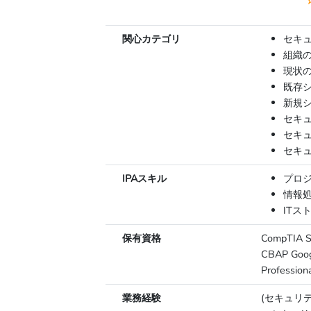
関心カテゴリ
セキ
組織
現状
既存
新規
セキ
セキ
セキ
IPAスキル
プロ
情報
ITス
保有資格
CompTIA
CBAP Googl
Professio
業務経験
(セキュリ